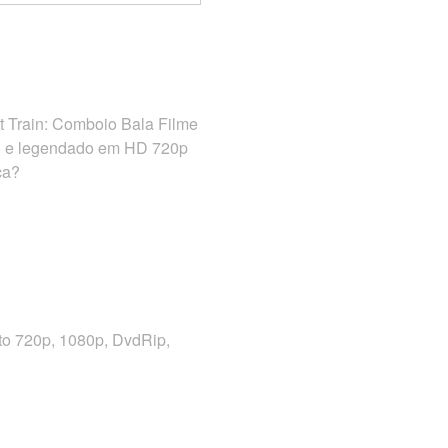
et Train: Comboio Bala Filme
do e legendado em HD 720p
ça?
to 720p, 1080p, DvdRip,