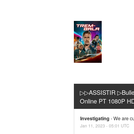
▷▷ASSISTIR ▷Bullet 
Online PT 1080P 
Investigating
-
We are cur
Jan
11
,
2023
-
05:01
UTC