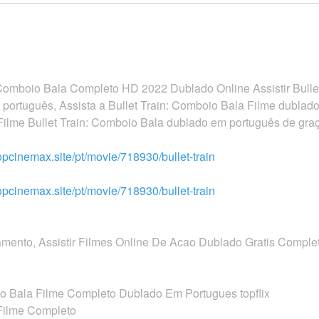
n: Comboio Bala Completo HD 2022 Dublado Online Assistir Bull
 português, Assista a Bullet Train: Comboio Bala Filme dubla
r Filme Bullet Train: Comboio Bala dublado em português de gra
/topcinemax.site/pt/movie/718930/bullet-train
/topcinemax.site/pt/movie/718930/bullet-train
çamento, Assistir Filmes Online De Acao Dublado Gratis Comple
oio Bala Filme Completo Dublado Em Portugues topflix
 Filme Completo